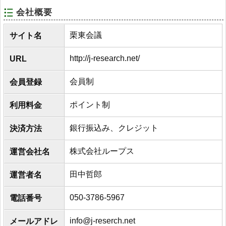
会社概要
栗東会議
サイト名
http://j-research.net/
URL
会員制
会員登録
ポイント制
利用料金
銀行振込み、クレジット
決済方法
株式会社ループス
運営会社名
田中哲郎
運営者名
050-3786-5967
電話番号
info@j-reserch.net
メールアドレ