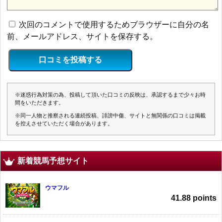
次回のコメントで使用するためブラウザーに自分の名
前、メールアドレス、サイトを保存する。
※迷惑行為対策の為、投稿して頂いた口コミの反映は、承認するまで少々お時
間をいただきます。
※同一人物と推察される連続投稿、誹謗中傷、サイトと無関係の口コミは掲載
を控えさせていただく場合があります。
新着競馬予想サイト
ウマフル
41.88 points