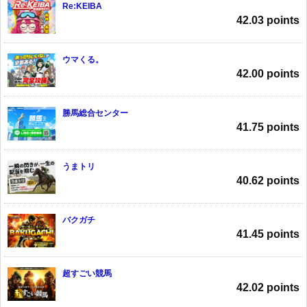
Re:KEIBA
42.03 points
ウマくる。
42.00 points
勝馬総合センター
41.75 points
うまトリ
40.62 points
バクガチ
41.45 points
超すごい競馬
42.02 points