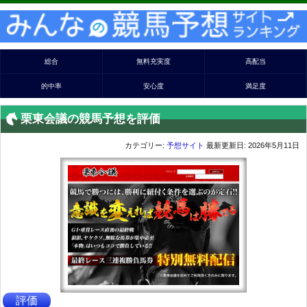
総合
無料充実度
高配当
的中率
安心度
満足度
栗東会議の競馬予想を評価
カテゴリー:
予想サイト
最新更新日: 2026年5月11日
評価