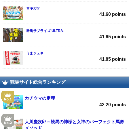
サキガケ
41.60 points
勝馬サプライズ‐ULTRA‐
41.65 points
うまジェネ
41.85 points
競馬サイト総合ランキング
カチウマの定理
42.20 points
大川慶次郎～競馬の神様と女神のパーフェクト馬券
メソッド