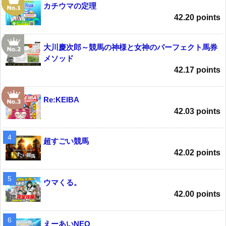
カチウマの定理
42.20 points
大川慶次郎～競馬の神様と女神のパーフェクト馬券
メソッド
42.17 points
Re:KEIBA
42.03 points
超すごい競馬
42.02 points
ウマくる。
42.00 points
えーあいNEO