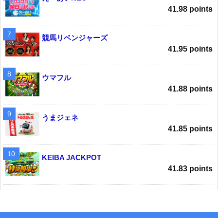
41.98 points
競馬リベンジャーズ
41.95 points
ウマフル
41.88 points
うまジェネ
41.85 points
KEIBA JACKPOT
41.83 points