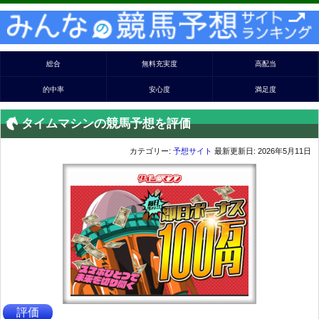
総合
無料充実度
高配当
的中率
安心度
満足度
タイムマシンの競馬予想を評価
カテゴリー:
予想サイト
最新更新日: 2026年5月11日
評価