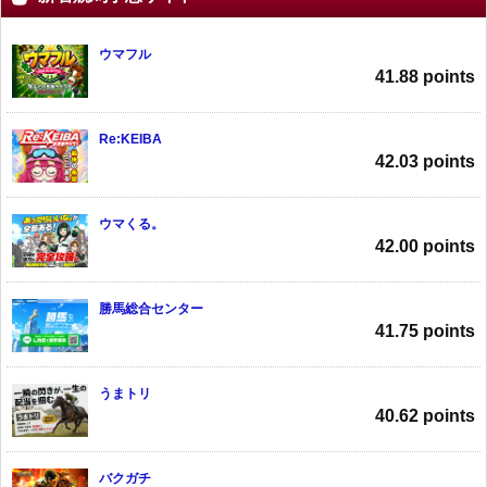
ウマフル
41.88 points
Re:KEIBA
42.03 points
ウマくる。
42.00 points
勝馬総合センター
41.75 points
うまトリ
40.62 points
バクガチ