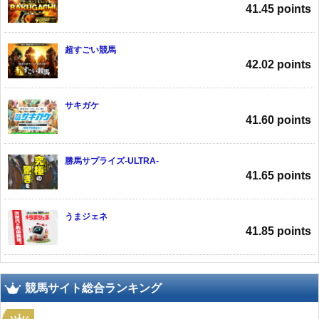
41.45 points
超すごい競馬
42.02 points
サキガケ
41.60 points
勝馬サプライズ‐ULTRA‐
41.65 points
うまジェネ
41.85 points
競馬サイト総合ランキング