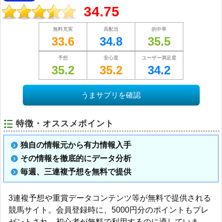
34.75
無料充実
高配当
的中率
33.6
34.8
35.5
予想
安心度
ユーザー満足度
35.2
35.2
34.2
うまサプリを確認
特徴・オススメポイント
独自の情報元から有力情報入手
その情報を徹底的にデータ分析
毎週、三連複予想を無料で提供
3連複予想や重賞データコンテンツ等が無料で提供される
競馬サイト。会員登録時に、5000円分のポイントもプレ
ゼントされ、初心者が無料で利用するのに適していま