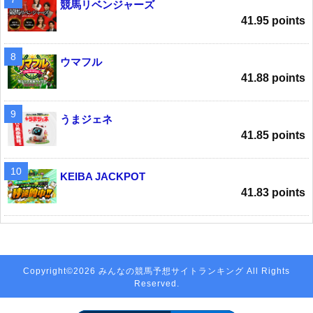
競馬リベンジャーズ
41.95 points
ウマフル
41.88 points
うまジェネ
41.85 points
KEIBA JACKPOT
41.83 points
Copyright©2026 みんなの競馬予想サイトランキング All Rights
Reserved.