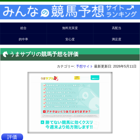
総合
無料充実度
高配当
的中率
安心度
満足度
うまサプリの競馬予想を評価
カテゴリー:
予想サイト
最新更新日: 2026年5月11日
評価