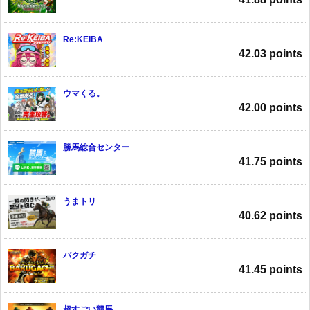
Re:KEIBA
42.03 points
ウマくる。
42.00 points
勝馬総合センター
41.75 points
うまトリ
40.62 points
バクガチ
41.45 points
超すごい競馬