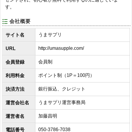
す。
会社概要
うまサプリ
サイト名
http://umasupple.com/
URL
会員制
会員登録
ポイント制（1P＝100円）
利用料金
銀行振込、クレジット
決済方法
うまサプリ運営事務局
運営会社名
加藤昌明
運営者名
050-3786-7038
電話番号