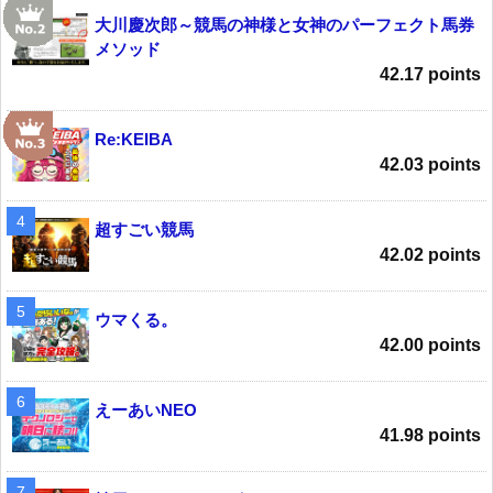
大川慶次郎～競馬の神様と女神のパーフェクト馬券
メソッド
42.17 points
Re:KEIBA
42.03 points
超すごい競馬
42.02 points
ウマくる。
42.00 points
えーあいNEO
41.98 points